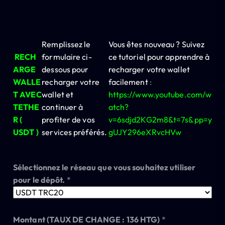
Remplissez le
Vous êtes nouveau ? Suivez
RECH
formulaire ci-
ce tutoriel pour apprendre à
ARGE
dessous pour
recharger votre wallet
WALLE
recharger votre
facilement
:
T AVEC
wallet et
https://www.youtube.com/w
TETHE
continuer à
atch?
R (
profiter de vos
v=6sdjd2KG2m8&t=7s&pp=y
USDT )
services préférés.
gUJY296eXRvcHVw
Sélectionnez le réseau que vous souhaitez utiliser
pour le dépôt.
*
C
Montant (TAUX DE CHANGE : 136 HTG)
*
H