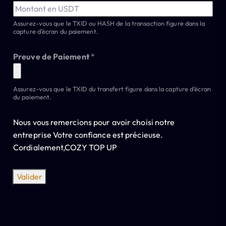
A
Assurez-vous que le TXID ou HASH de la transaction figure dans la
N
capture d’écran du paiement.
G
E
Preuve de Paiement
*
:
e
Assurez-vous que le TXID du transfert figure dans la capture d’écran
du paiement.
m
a
Nous vous remercions pour avoir choisi notre
i
entreprise Votre confiance est précieuse.
l
Cordialement,COZY TOP UP
Valider